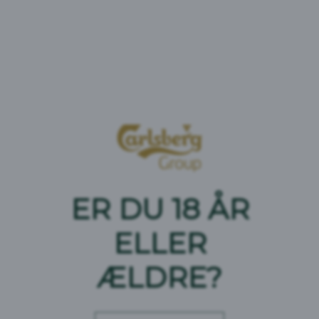
ER DU 18 ÅR
ELLER
Måltidsmanifestet
ÆLDRE?