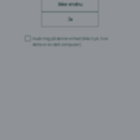
Ikke endnu
Ja
Husk mig på denne enhed
(ikke tryk, hvis
dette er en delt computer)