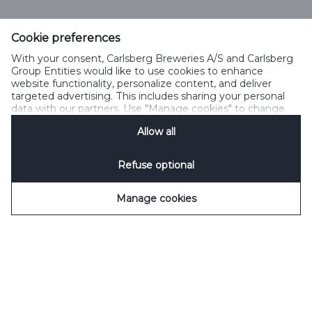
Cookie preferences
With your consent, Carlsberg Breweries A/S and Carlsberg
Group Entities would like to use cookies to enhance
website functionality, personalize content, and deliver
targeted advertising. This includes sharing your personal
data with our partners. Use "Manage cookies" to change
your consent preferences anytime. See our
Cookie
Allow all
Notification
&
Privacy Notification
for details.
Refuse optional
Manage cookies
Det fælles måltid har altid været et samlingspunkt i
danskernes hverdag. Men i dag mødes vi sjældnere
omkring middagsbordet.
En undersøgelse blandt 1.500 danskere viser, at